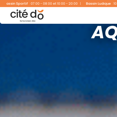
0:00 - 20:00
|
Bassin Ludique
:
10:00 - 20:00
|
Fitness
:
07:00 - 20:0
AQ