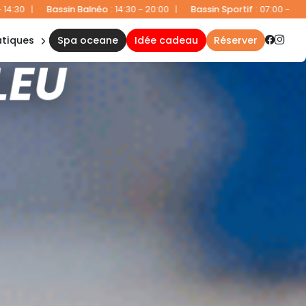
0:00
|
Bassin Sportif
:
07:00 - 08:00 et 10:00 - 20:00
|
Bassin Ludiq
ct
atiques
spa oceane
idée cadeau
réserver
s
LEU